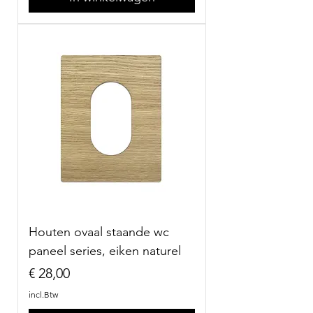
Houten ovaal staande wc
paneel series, eiken naturel
Prijs
€ 28,00
incl.Btw