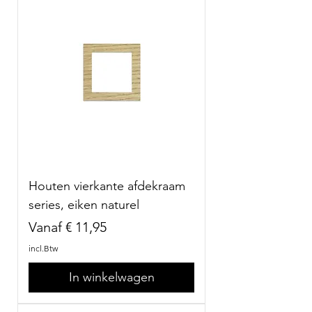
Houten vierkante afdekraam
series, eiken naturel
Verkoopprijs
Vanaf
€ 11,95
incl.Btw
In winkelwagen