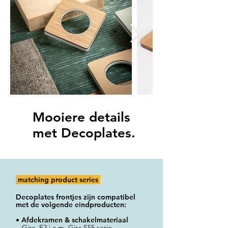
Mooiere details
met Decoplates.
matching product series
Decoplates frontjes zijn compatibel
met de volgende eindproducten:
•
Afdekramen & schakelmateriaal
Gira, E2 i.c.m. Gira S55 serie