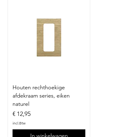
Houten rechthoekige
afdekraam series, eiken
naturel
Prijs
€ 12,95
incl.Btw
In winkelwagen