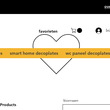
ov
I
favorieten
es
smart home decoplates
wc paneel decoplates
Voornaam
 Products