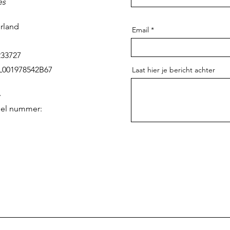
es
rland
Email
233727
L001978542B67
Laat hier je bericht achter
iel nummer: