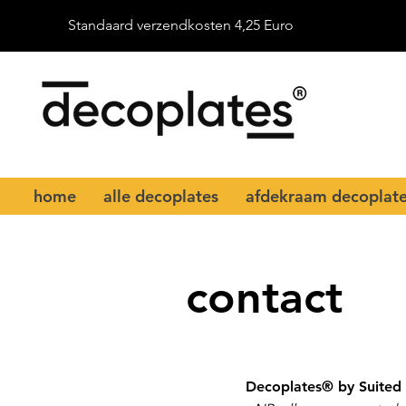
Standaard verzendkosten 4,25 Euro
home
alle decoplates
afdekraam decoplat
contact
Decoplates® by Suited