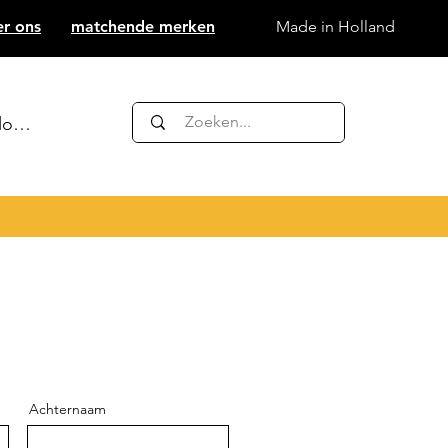
er ons
matchende merken
Made in Holland
nloggen
Achternaam