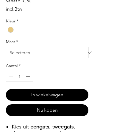
Verkoopprijs
Vanaf
€10,50
incl.Btw
Kleur
*
Maat
*
Aantal
*
In winkelwagen
Nu kopen
Kies uit
eengats
,
tweegats
,