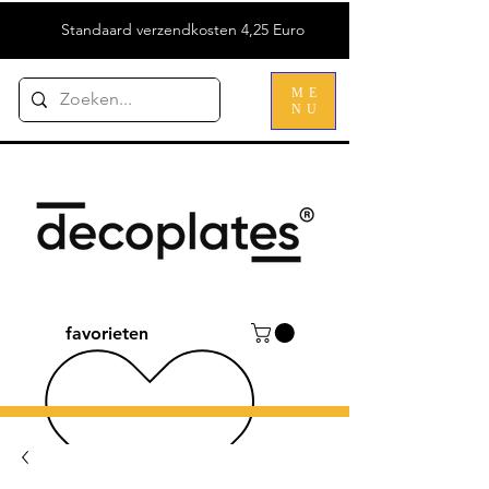
Standaard verzendkosten 4,25 Euro
ME
NU
favorieten