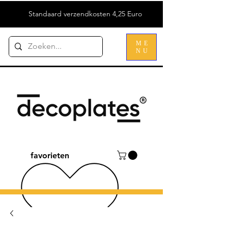
Standaard verzendkosten 4,25 Euro
ME
NU
favorieten