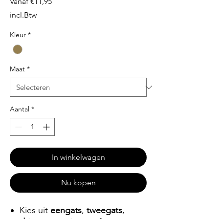
Verkoopprijs
Vanaf
€11,95
incl.Btw
Kleur
*
Maat
*
Aantal
*
In winkelwagen
Nu kopen
Kies uit
eengats
,
tweegats
,