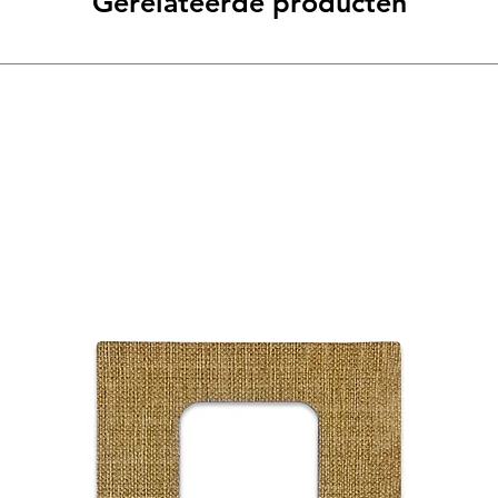
Gerelateerde producten
weken in huis. Via ee
Linoleum Decoplates z
je per mail van ons o
matte kleuren
walnut
bestelling op dat mo
aquavert
.
Wij berekenen st
De pistache groen v
clay de
Pretty Pastels
Artikelen retourn
toevoeging zijn. De
p
die prachtig uitkomt
Wens je jouw geld
aankoop) dan ontv
Als natuurproduct ka
aankoopbedrag va
korreltjes in zich he
retourkosten.
alle randen van Deco
donkerder van kleur. 
Alle bedragen zijn b
een mooi contrast.
Bij de aankoop staat
gespecificeerd.
– afwerking
Linoleum heeft een an
eenvoudig afneembaa
Decoplates frontjes
stofdoek. Of gebruik
schoonmaakmiddel.