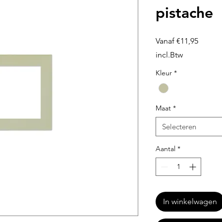
pistache
Verkoo
Vanaf
€11,95
incl.Btw
Kleur
*
Maat
*
Selecteren
Aantal
*
In winkelwagen