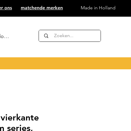
er ons
matchende merken
Made in Holland
nloggen
vierkante
 series,