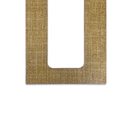
–
montage
• Het bevestigen van
eenvoudig via de 3M t
bevestigd zit. In elk
instructies bijgevoeg
de homepage.
• Het verwijderen va
afdekraam of bedienp
Wel zal dit dan ten k
achterop het frontje.