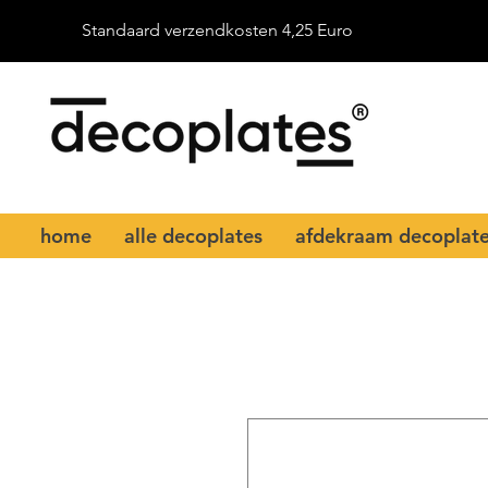
Standaard verzendkosten 4,25 Euro
home
alle decoplates
afdekraam decoplat