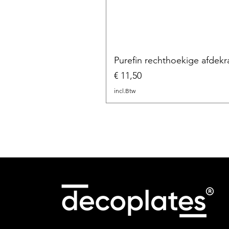
Purefin rechthoekige afdekr
Prijs
€ 11,50
incl.Btw