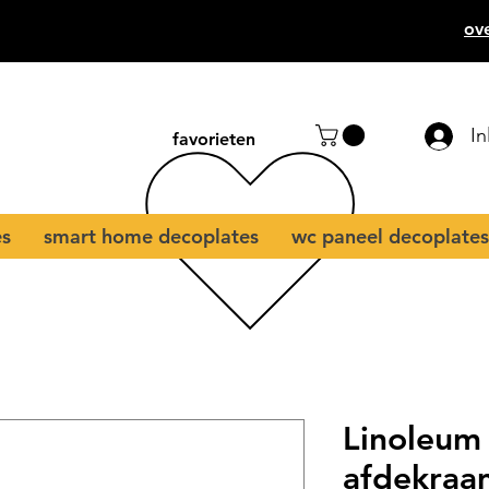
ov
I
favorieten
es
smart home decoplates
wc paneel decoplates
Linoleum 
afdekraam