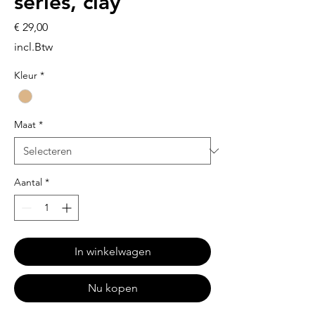
series, clay
Prijs
€ 29,00
incl.Btw
Kleur
*
Maat
*
Aantal
*
In winkelwagen
Nu kopen