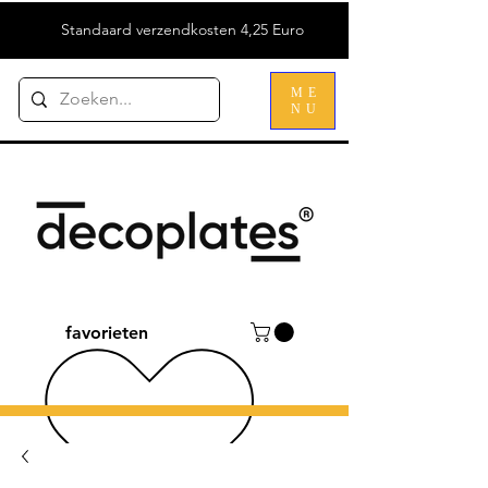
Standaard verzendkosten 4,25 Euro
ME
NU
favorieten