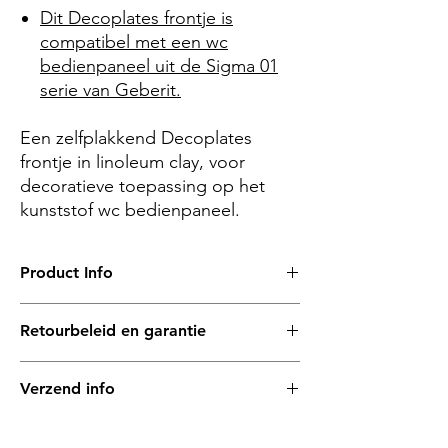
Dit Decoplates frontje is
compatibel met een wc
bedienpaneel uit de Sigma 01
serie van Geberit.
Een zelfplakkend Decoplates
frontje in linoleum
clay
, voor
decoratieve toepassing op het
kunststof wc bedienpaneel.
Product Info
– afmetingen (l x b x d)
Retourbeleid en garantie
246 x 164 x 2 mm
Met veel zorg hebben wij onze producten
– materiaal
Verzend info
samengesteld en de materialen bij elkaar
Het linoleum dat wordt gebruikt voor
gezocht. Op alle Decoplates zit een
Decoplates frontjes komt van onze
Alle Decoplates frontjes zijn plat en worden
productgarantie van 1 jaar.
materiaalpartner
Forbo
. Linoleum is een