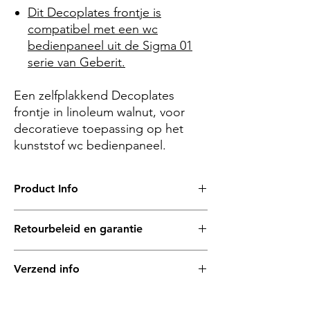
Dit Decoplates frontje is
compatibel met een wc
bedienpaneel uit de Sigma 01
serie van Geberit.
Een zelfplakkend Decoplates
frontje in linoleum
walnut
, voor
decoratieve toepassing op het
kunststof wc bedienpaneel.
Product Info
– afmetingen (l x b x d)
Retourbeleid en garantie
246 x 164 x 2 mm
Met veel zorg hebben wij onze producten
– materiaal
Verzend info
samengesteld en de materialen bij elkaar
Het linoleum dat wordt gebruikt voor
gezocht. Op alle Decoplates zit een
Decoplates frontjes komt van onze
Alle Decoplates frontjes zijn plat en worden
productgarantie van 1 jaar.
materiaalpartner
Forbo
. Linoleum is een