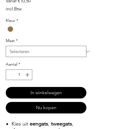
Verkoopprijs
Vanaf
€10,50
incl.Btw
Kleur
*
Maat
*
Aantal
*
In winkelwagen
Nu kopen
Kies uit
eengats
,
tweegats
,