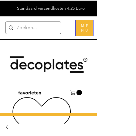
Standaard verzendkosten 4,25 Euro
ME
NU
favorieten