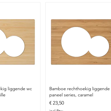
kig liggende wc
Bamboe rechthoekig liggende
lle
paneel series, caramel
Prijs
€ 23,50
incl.Btw