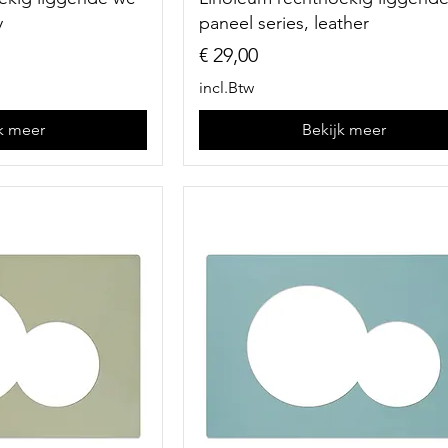
y
paneel series, leather
Prijs
€ 29,00
incl.Btw
k meer
Bekijk meer