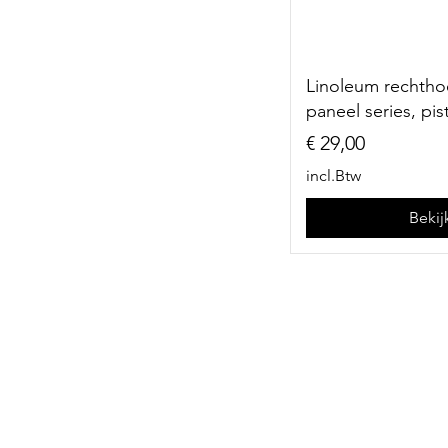
Linoleum rechtho
paneel series, pi
Prijs
€ 29,00
incl.Btw
Bekij