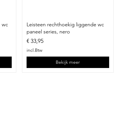
e wc
Leisteen rechthoekig liggende wc
paneel series, nero
Prijs
€ 33,95
incl.Btw
Bekijk meer