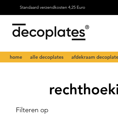
Standaard verzendkosten 4,25 Euro
home
alle decoplates
afdekraam decoplat
rechthoek
Filteren op