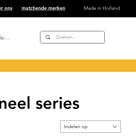
er ons
matchende merken
Made in Holland
nloggen
eel series
Indelen op