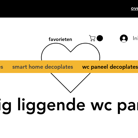
ov
I
favorieten
es
smart home decoplates
wc paneel decoplates
ig liggende wc pan