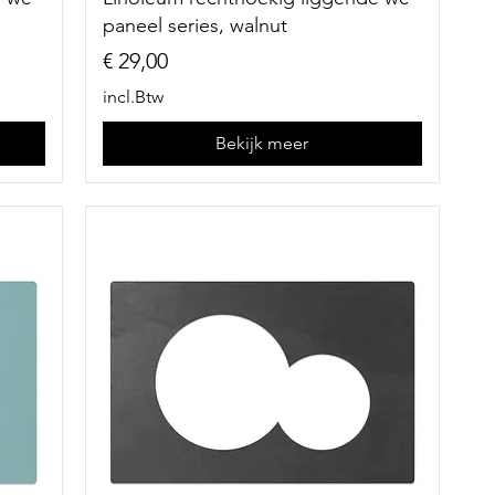
paneel series, walnut
Prijs
€ 29,00
incl.Btw
Bekijk meer