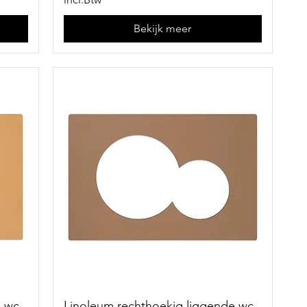
Bekijk meer
e wc
Linoleum rechthoekig liggende wc