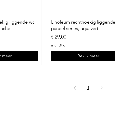
ekig liggende wc
Linoleum rechthoekig liggend
stache
paneel series, aquavert
Prijs
€ 29,00
incl.Btw
k meer
Bekijk meer
1