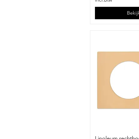
Bekij
Linoleum rechtho