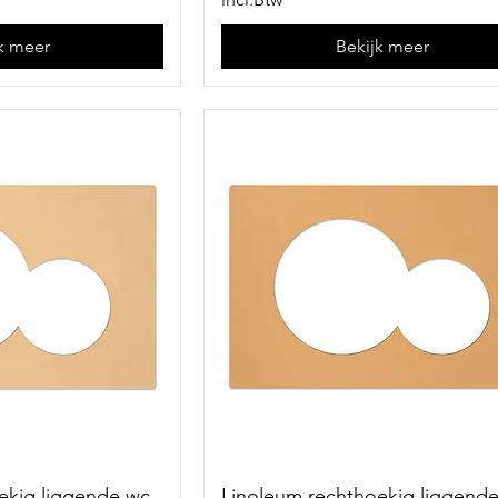
k meer
Bekijk meer
ekig liggende wc
Linoleum rechthoekig liggend