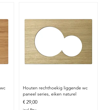
 wc
Houten rechthoekig liggende wc
paneel series, eiken naturel
Prijs
€ 29,00
incl.Btw