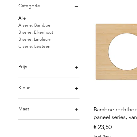
Categorie
Alle
A serie: Bamboe
B serie: Eikenhout
B serie: Linoleum
C serie: Leisteen
Prijs
€ 23
€ 34
Kleur
Maat
Bamboe rechthoe
paneel series, vani
tweegats
Prijs
€ 23,50
incl.Btw