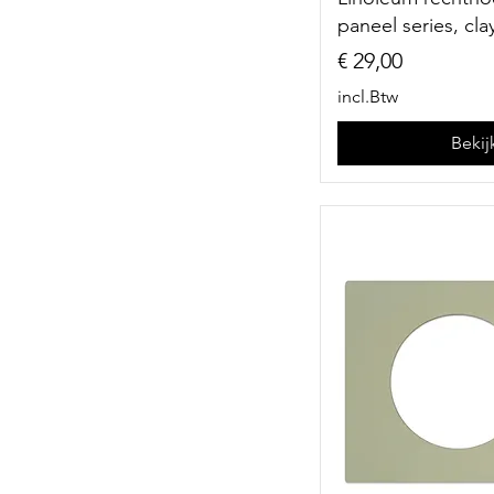
paneel series, cla
Prijs
€ 29,00
incl.Btw
Bekij