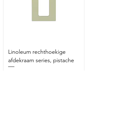
Linoleum rechthoekige
afdekraam series, pistache
Prijs
€ 12,95
incl.Btw
Bekijk meer