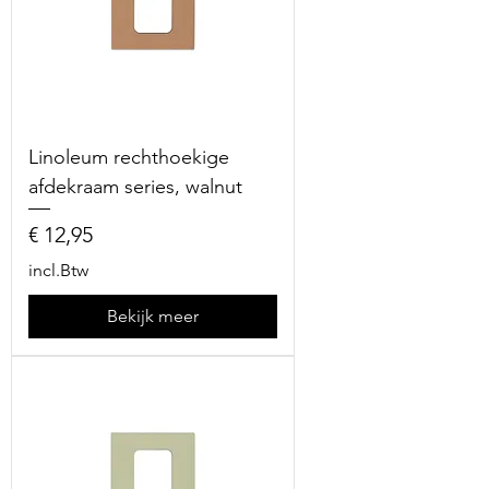
Linoleum rechthoekige
afdekraam series, walnut
Prijs
€ 12,95
incl.Btw
Bekijk meer