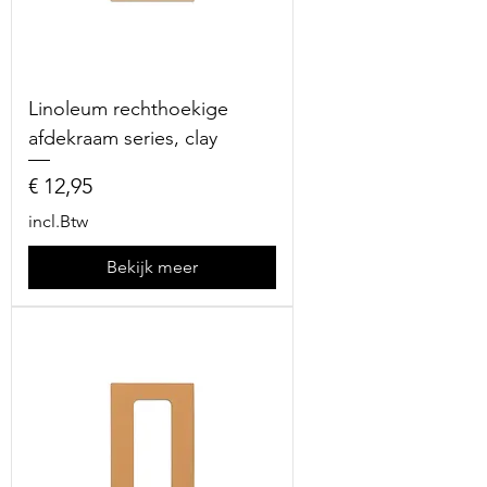
Linoleum rechthoekige
afdekraam series, clay
Prijs
€ 12,95
incl.Btw
Bekijk meer