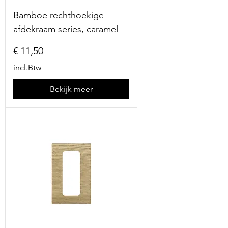
Bamboe rechthoekige
afdekraam series, caramel
Prijs
€ 11,50
incl.Btw
Bekijk meer