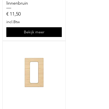
linnenbruin
Prijs
€ 11,50
incl.Btw
Bekijk meer