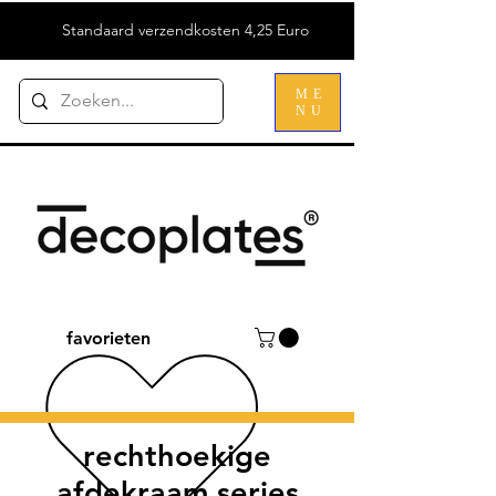
Standaard verzendkosten 4,25 Euro
ME
NU
favorieten
rechthoekige
afdekraam series