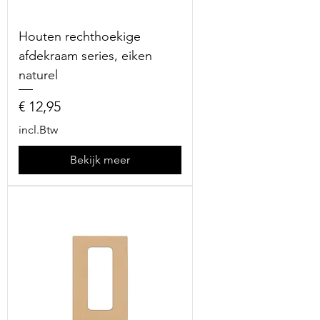
Houten rechthoekige
afdekraam series, eiken
naturel
Prijs
€ 12,95
incl.Btw
Bekijk meer