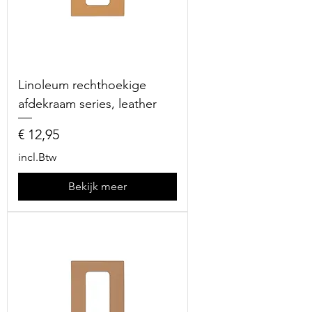
Linoleum rechthoekige
afdekraam series, leather
Prijs
€ 12,95
incl.Btw
Bekijk meer