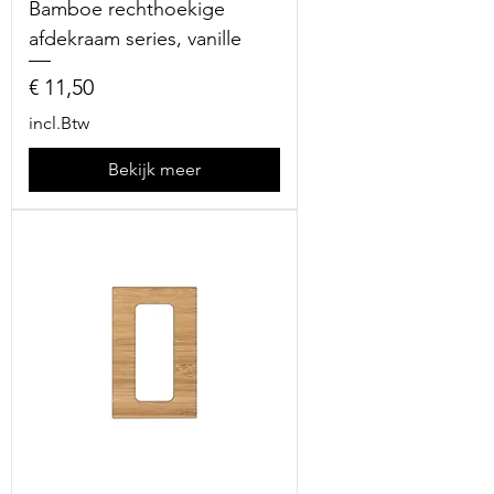
Bamboe rechthoekige
afdekraam series, vanille
Prijs
€ 11,50
incl.Btw
Bekijk meer