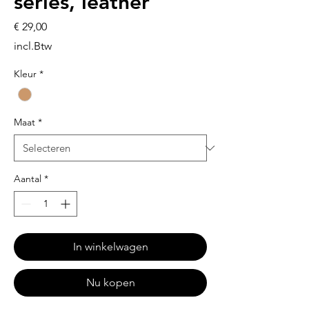
series, leather
Prijs
€ 29,00
incl.Btw
Kleur
*
Maat
*
Aantal
*
In winkelwagen
Nu kopen