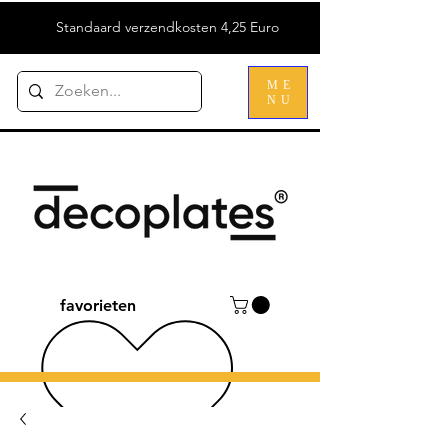
Standaard verzendkosten 4,25 Euro
ME
NU
favorieten