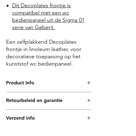
Dit Decoplates frontje is
compatibel met een wc
bedienpaneel uit de Sigma 01
serie van Geberit.
Een zelfplakkend Decoplates
frontje in linoleum
leather
, voor
decoratieve toepassing op het
kunststof wc bedienpaneel.
Product Info
– afmetingen (l x b x d)
Retourbeleid en garantie
246 x 164 x 2 mm
Met veel zorg hebben wij onze producten
– materiaal
Verzend info
samengesteld en de materialen bij elkaar
Het linoleum dat wordt gebruikt voor
gezocht. Op alle Decoplates zit een
Decoplates frontjes komt van onze
Alle Decoplates frontjes zijn plat en worden
productgarantie van 1 jaar.
materiaalpartner
Forbo
. Linoleum is een